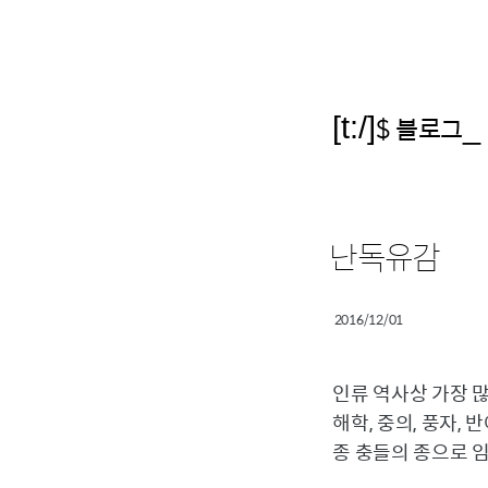
[t:/]
$ 블로그
_
난독유감
2016/12/01
인류 역사상 가장 
해학, 중의, 풍자, 
종 충들의 종으로 