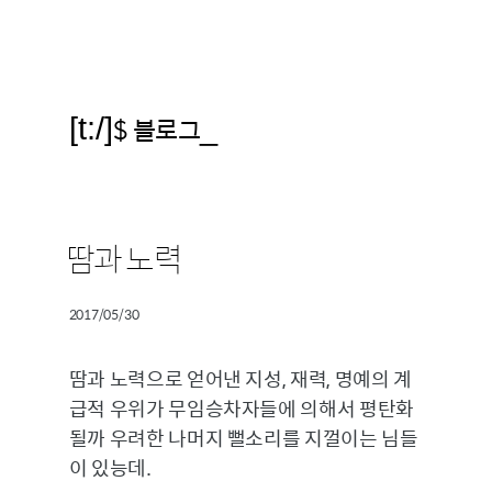
[t:/]
$ 블로그
_
땀과 노력
2017/05/30
땀과 노력으로 얻어낸 지성, 재력, 명예의 계
급적 우위가 무임승차자들에 의해서 평탄화
될까 우려한 나머지 뻘소리를 지껄이는 님들
이 있능데.