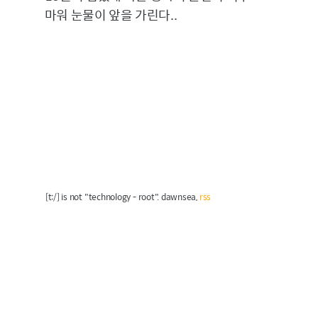
마워 눈물이 앞을 가린다..
[t:/] is not "technology - root". dawnsea,
rss