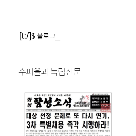
[t:/]
$ 블로그
_
수퍼을과 독립신문