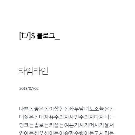
[t:/]
$ 블로그
_
타임라인
2018/07/02
나쁜놈좋은놈이상한놈좌우남녀노소늙은꼰
대젊은꼰대자유주의자사민주의자다자녀든
딩크든솔로든커플든여튼거시기머시기윤서
인이든정우성이든이승환수령이든고사리든