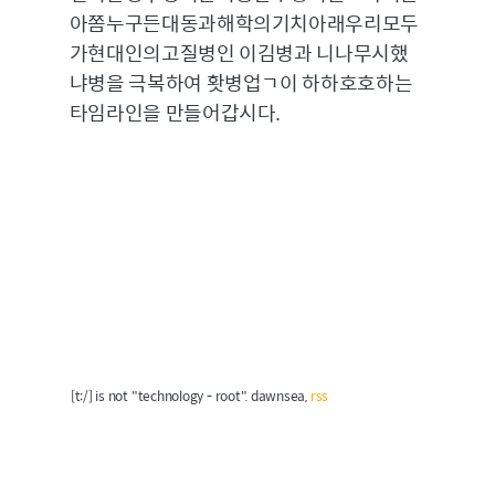
아쫌누구든대동과해학의기치아래우리모두
가현대인의고질병인 이김병과 니나무시했
냐병을 극복하여 홧병업ㄱ이 하하호호하는
타임라인을 만들어갑시다.
[t:/] is not "technology - root". dawnsea,
rss