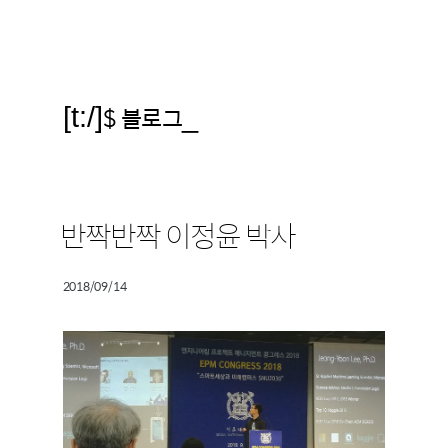
[t:/]
$ 블로그
_
반짝반짝 이정윤 박사
2018/09/14