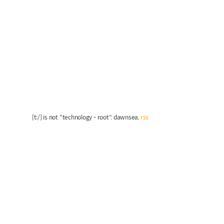
[t:/] is not "technology - root". dawnsea,
rss