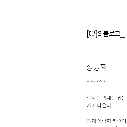
[t:/]
$ 블로그
_
정량화
2020/05/20
회사든 과제든 뭐든
기가 나온다.
이게 정량화 타령이