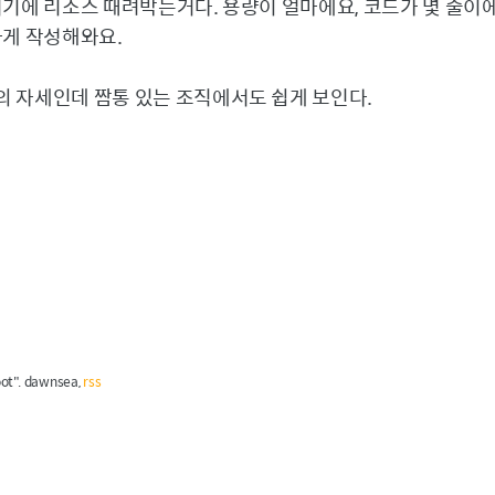
거기에 리소스 때려박는거다. 용량이 얼마에요, 코드가 몇 줄이에
하게 작성해와요.
 자세인데 짬통 있는 조직에서도 쉽게 보인다.
root". dawnsea,
rss