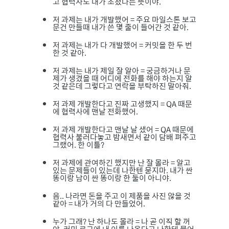
고 협력사도 내가 조졌다는 뜻이야.
저 과제는 내가 개발했어 = 주요 마일스톤 보고
문건 만들때 내가 쓴 몇 줄이 들어간 것 같아.
저 과제는 내가 다 개발했어 = 커밋을 한 두 번
한 것 같아.
저 과제는 내가 제일 잘 알아 = 궁금하거나 문
제가 생겼을 때 어디에 전화를 해야 하는지 알
것 같은데 그렇다고 연락을 부탁하진 말아줘.
저 과제 개발한다고 진짜 고생했지 = QA 때문
에 협력사에 맨날 전화했어.
저 과제 개발한다고 맨날 날 샜어 = QA 때문에
협력사 불러다놓고 밤새면서 같이 담배 펴주고
그랬어. 한 이틀?
저 과제에 관여하긴 했지만 난 잘 몰라 = 알고
있는 문제들이 있는데 나한텐 묻지마. 내가 싼
똥이랑 남이 싼 똥이랑 한 둘이 아니야.
음.. 나라면 돈을 주고 이 제품을 사진 않을 것
같아 = 내가 거의 다 만들었어.
누가 그래? 난 하나도 몰라 = 나 곧 이직 할 꺼
야. 커밋 로그에 내 이름 나온다고 나한테 물어