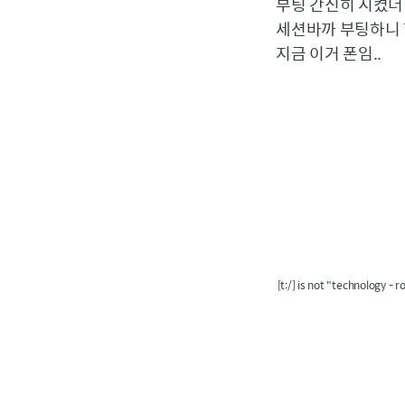
부팅 간신히 시켰더니
세션바까 부팅하니 한
지금 이거 폰임..
[t:/] is not "technology - 