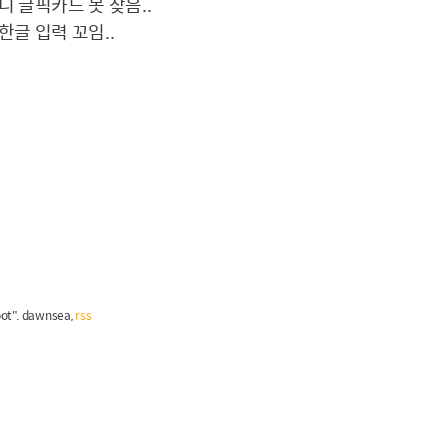
 글픽카드 못 찾음..
글 입력 꼬임..
root". dawnsea,
rss