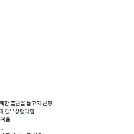
쾌한 출근을 돕고자 근황.
는데 경부상행막힘
가져옴
.