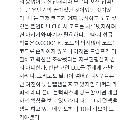
의 웅덩이를 신진처리라 부르니 포쓰 임팩트
는 곧 유년기의 끝이었던 것이었던 것이었
다.. 나는 그저 코드가 어찌 동작하고 보고 싶
었을 뿐인데! LCL에서 코드를 사루뱃지하려
면 아카기와 마기가 필요하다. 그마저 성공
확률은 0.00001%. 코드의 의지없이 코드는
코드로 존재하지 않으니 이것은 트럼프가 귀
환하고 백신은 조작됐다는 지구편평설과 같
지 아니한가. 한낱 고인 LCL물 주제에 개발
자라니. 그러고도 월급이 넘어갑니까? 물론
난 여전히 덧셈뺄셈을 짜고 있지만 래퍼의 래
퍼의 래퍼 끝에 블랙박스에 당도한 어떤 개발
자의 빡침을 보고 있노라니 나는 그저 덧셈뺄
셈을 하고 있는데 안도하며 10시 회으에 드
가야겠다..