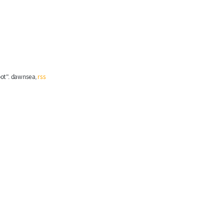
root". dawnsea,
rss