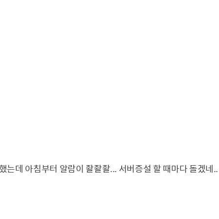
는데 아침부터 알람이 좔좔좔... 서버증설 할 때마다 돌겠네.. 