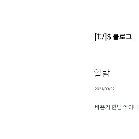
[t:/]
$ 블로그
_
알람
2021/03/22
바쁜거 한텀 꺾이나했