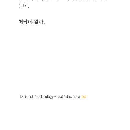
는데.
해답이 뭘까.
[t:/] is not "technology - root". dawnsea,
rss