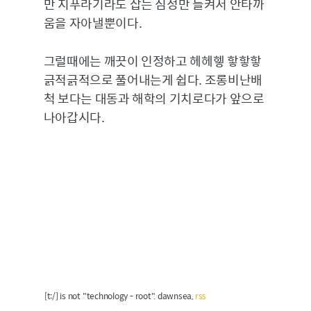
만 지푸라기라도 잡는 심정만 들켜서 안타까
움을 자아낼뿐이다.
그럴때에는 깨끗이 인정하고 헤헤헿 핳핳핳
긁적긁적으로 풀어내는게 쉽다. 조롱비난배
척 보다는 대동과 해학의 기치로다가 앞으로
나아갑시다.
[t:/] is not "technology - root". dawnsea,
rss