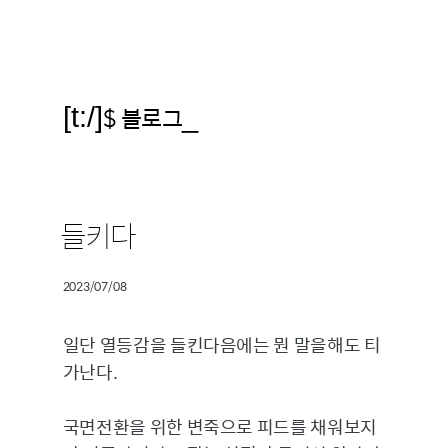
[t:/]
$ 블로그
_
들키다
2023/07/08
일단 열등감을 들킨다음에는 뭔 말을해도 티
가난다.
국면전환을 위한 변죽으로 피드를 채워보지