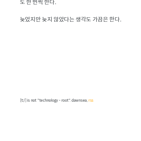
도 한 번씩 한다.
늦었지만 늦지 않았다는 생각도 가끔은 한다.
[t:/] is not "technology - root". dawnsea,
rss