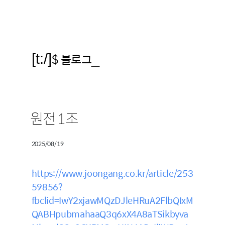
[t:/]
$ 블로그
_
원전 1조
2025/08/19
https://www.joongang.co.kr/article/253
59856?
fbclid=IwY2xjawMQzDJleHRuA2FlbQIxM
QABHpubmahaaQ3q6xX4A8aTSikbyva