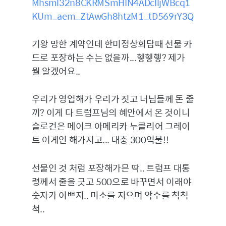
Mhsml32n8CKRMSmHIN4ADcIljWBcq1
KUm_aem_ZtAwGh8htzM1_tD569rY3Q
기왕 망한 계약인데 한미정상회담때 선물 카
드로 포장하는 수는 없을까...헿헿헿? 제가
뭘 알겠어요..
우리가 영업해가 우리가 짓고 너님들께 돈 줄
끼? 이게 다 트럼프님의 혜안에서 온 것이니
슬로건은 메이크 아메리카 누클리어 그레이
트 어게인 해가지고... 대충 300억불!!
선물인 것 처럼 포장해가믄 딱.. 트럼프 대통
령께서 줄을 긋고 500으로 바꾸면서 이래야
숫자가 이쁘지.. 미소를 지으며 악수를 척척
척..