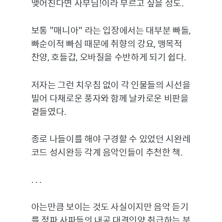
맺어진다면 사부님!이라 부르고 싶을 정도.
보통 "매니아" 라는 입장에서는 대부분 빠돌,
빠순이적 빠심 때문에 취향의 강요, 맹목적
찬양, 호들갑, 오바질을 수반하게 되기 쉽다.
저자는 그런 치우침 없이 각 인물들의 시선을
빌어 다채로운 풍자와 함께 날카로운 비판을
곁들였다.
종로 나들이를 해야 구경할 수 있었던 시완레
코드 성시완등 각계 음악인들이 추천한 책.
. . .
아는만큼 보이는 것도 사실이지만 음악 듣기
를 정파 사파들의 내공 대결인양 취급하는 분