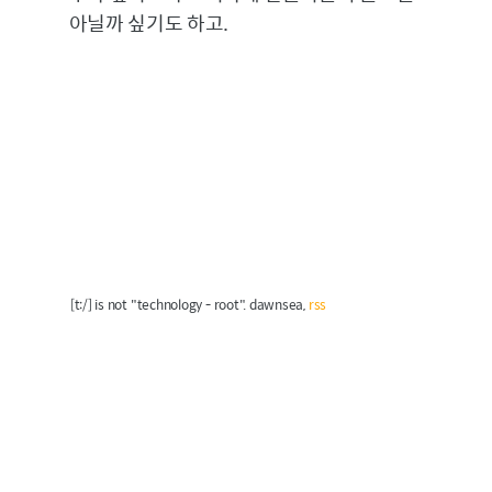
아닐까 싶기도 하고.
[t:/] is not "technology - root". dawnsea,
rss