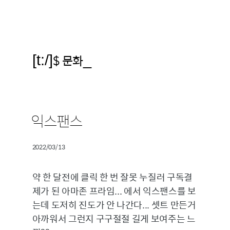
[t:/]
$ 문화
_
익스팬스
2022/03/13
약 한 달전에 클릭 한 번 잘못 누질러 구독결
제가 된 아마존 프라임... 에서 익스팬스를 보
는데 도저히 진도가 안 나간다... 셋트 만든거
아까워서 그런지 구구절절 길게 보여주는 느