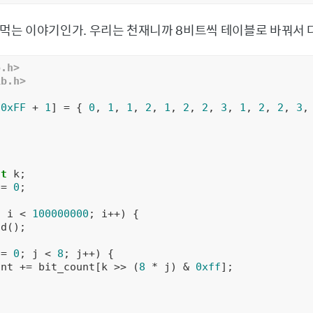
려먹는 이야기인가. 우리는 천재니까 8비트씩 테이블로 바꿔서 
o.h>
ib.h>
[
0xFF
 + 
1
] = { 
0
, 
1
, 
1
, 
2
, 
1
, 
2
, 
2
, 
3
, 
1
, 
2
, 
2
, 
3
,
nt
 k;

 = 
0
;

; i < 
100000000
; i++) {

d();

 = 
0
; j < 
8
; j++) {

unt += bit_count[k >> (
8
 * j) & 
0xff
];
