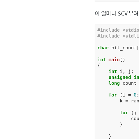
이 얼마나 SCV 부
#
include
<stdi
#
include
<stdl
char
 bit_count
int
main
()
{

int
 i, j;

unsigned
i
long
 count
for
 (i = 
0
        k = ran
for
 (j
            co
        }

    }
