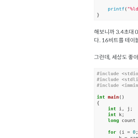
printf
(
"%l
}
해보니까 3.4초대 
다. 16비트를 테이
그런데, 세상도 좋아
#
include
<stdi
#
include
<stdl
#
include
<immi
int
main
()
{

int
 i, j;

int
 k;

long
 count
for
 (i = 
0
        k = ran