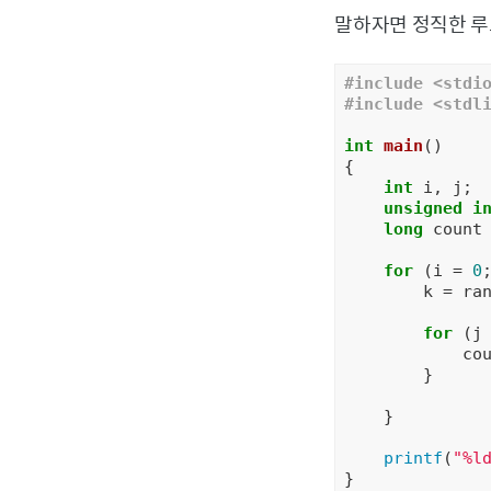
말하자면 정직한 루
#
include
<stdi
#
include
<stdl
int
main
()
{

int
 i, j;

unsigned
i
long
 count
for
 (i = 
0
        k = ran
for
 (j
            co
        }

    }

printf
(
"%l
}