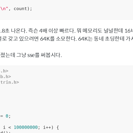
d\n"
, count);

0.8초 나온다. 즉슨 4배 이상 빠르다. 뭐 메모리도 널널한데 1
블로 갖고 있으려면 64K를 소모한다. 64K는 동네 초딩한테 가
졌는데 그냥 sse를 써봅시다.
o.h>
ib.h>
ntrin.h>
 = 
0
;

; i < 
100000000
; i++) {

d();
