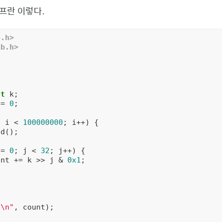
프란 이렇다.
o.h>
ib.h>
nt
 k;

 = 
0
;

; i < 
100000000
; i++) {

d();

 = 
0
; j < 
32
; j++) {

unt += k >> j & 
0x1
;

d\n"
, count);
