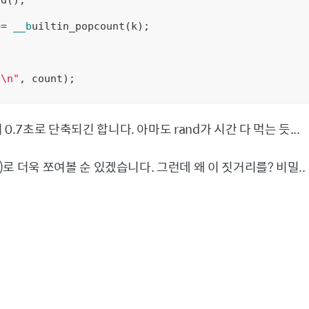
+= 
__b
uiltin_popcount(k);

d\n"
, count);

0.7초로 단축되긴 합니다. 아마도 rand가 시간 다 먹는 듯...
2)로 더욱 쪼여볼 순 있겠습니다. 그런데 왜 이 짓거리를? 비밀..