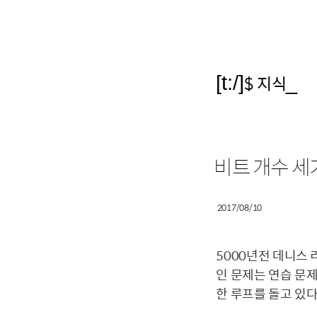
[t:/]
$ 지식
_
비트 개수 세
2017/08/10
5000년전 데니스 
인 문제는 연습 문
한 루프를 돌고 있다