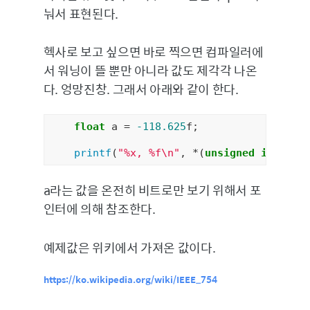
눠서 표현된다.
헥사로 보고 싶으면 바로 찍으면 컴파일러에
서 워닝이 뜰 뿐만 아니라 값도 제각각 나온
다. 엉망진창. 그래서 아래와 같이 한다.
float
 a = 
-118.625
f;

printf
(
"%x, %f\n"
, *(
unsigned
int
a라는 값을 온전히 비트로만 보기 위해서 포
인터에 의해 참조한다.
예제값은 위키에서 가져온 값이다.
https://ko.wikipedia.org/wiki/IEEE_754